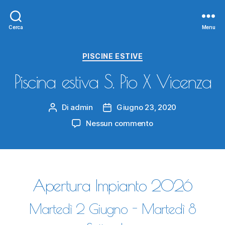
Cerca
Menu
Categorie
PISCINE ESTIVE
Piscina estiva S. Pio X Vicenza
Di
admin
Giugno 23, 2020
Autore
Data
articolo
dell'articolo
su
Nessun commento
Piscina
estiva
S.
Pio
X
Apertura Impianto 2026
Vicenza
Martedì 2 Giugno - Martedì 8